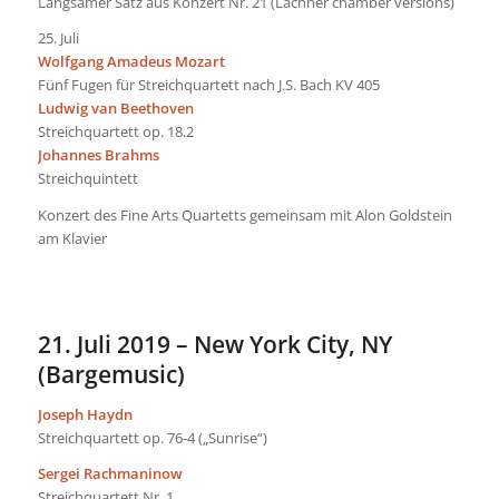
Langsamer Satz aus Konzert Nr. 21 (Lachner chamber versions)
25. Juli
Wolfgang Amadeus Mozart
Fünf Fugen für Streichquartett nach J.S. Bach KV 405
Ludwig van Beethoven
Streichquartett op. 18.2
Johannes Brahms
Streichquintett
Konzert des Fine Arts Quartetts gemeinsam mit Alon Goldstein
am Klavier
21. Juli 2019 – New York City, NY
(Bargemusic)
Joseph Haydn
Streichquartett op. 76-4 („Sunrise“)
Sergei Rachmaninow
Streichquartett Nr. 1